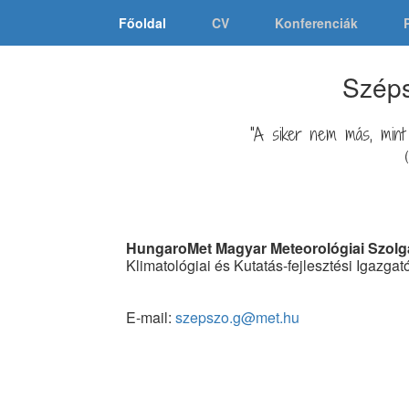
Főoldal
CV
Konferenciák
Széps
"A siker nem más, mint
HungaroMet Magyar Meteorológiai Szolgál
Klimatológiai és Kutatás-fejlesztési Igazga
E-mail:
szepszo.g@met.hu